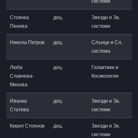
системи
a
Стоянка
доц.
Звезди и Зв.
s
Пенева
системи
a
Никола Петров
доц.
Слънце и Сл.
n
система
a
Люба
доц.
Галактики и
l
Славчева-
Космология
a
Михова
Иванка
доц.
Звезди и Зв.
s
Статева
системи
a
Кирил Стоянов
доц.
Звезди и Зв.
k
системи
a