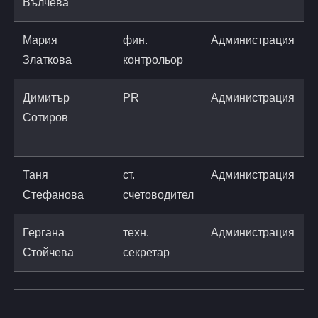
Вълчева
Мария
фин.
Администрация
Златкова
контрольор
Димитър
PR
Администрация
d
Сотиров
n
r
Таня
ст.
Администрация
t
Стефанова
счетоводител
a
Гергана
техн.
Администрация
g
Стойчева
секретар
@