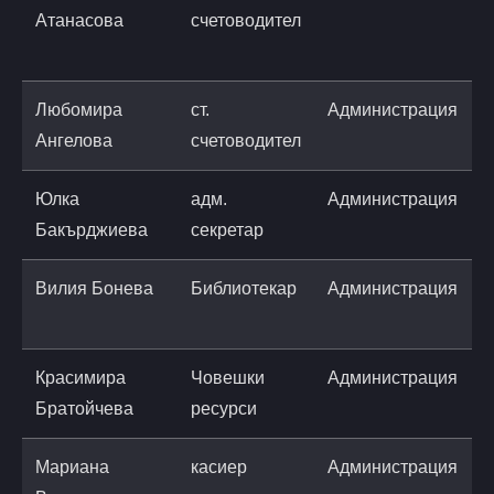
Атанасова
счетоводител
a
Любомира
ст.
Администрация
Ангелова
счетоводител
Юлка
адм.
Администрация
Бакърджиева
секретар
Вилия Бонева
Библиотекар
Администрация
l
a
Красимира
Човешки
Администрация
k
Братойчева
ресурси
@
Мариана
касиер
Администрация