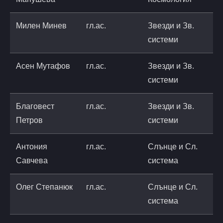
Милен Минев
гл.ас.
Звезди и Зв.
системи
a
Асен Мутафов
гл.ас.
Звезди и Зв.
a
системи
a
Благовест
гл.ас.
Звезди и Зв.
b
Петров
системи
a
Антония
гл.ас.
Слънце и Сл.
a
Савчева
система
a
Олег Степанюк
гл.ас.
Слънце и Сл.
o
система
a