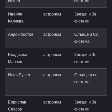
Илиев
системи
a
Ивайла
астроном
Звезди и Зв.
i
Калчева
системи
a
Андон Костов
астроном
Слънце и Сл.
a
система
a
Владислав
астроном
Звезди и Зв.
Марчев
системи
Илия Русев
астроном
Слънце и сл.
r
система
n
r
Борислав
астроном
Звезди и Зв.
b
Спасов
системи
a