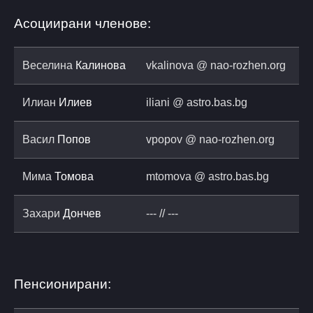
Асоциирани членове:
Веселина
Калинова
vkalinova @ nao-rozhen.org
Илиан
Илиев
iliani @ astro.bas.bg
Васил
Попов
vpopov @ nao-rozhen.org
Мима
Томова
mtomova @ astro.bas.bg
Захари
Дончев
--- // ---
Пенсионирани: