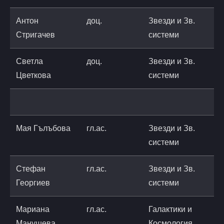
Антон
доц.
Звезди и Зв.
a
Стригачев
системи
a
Светла
доц.
Звезди и Зв.
s
Цветкова
системи
a
Мая Гълъбова
гл.ас.
Звезди и Зв.
m
системи
a
Стефан
гл.ас.
Звезди и Зв.
s
Георгиев
системи
a
Мариана
гл.ас.
Галактики и
m
Манушева
Космология
a