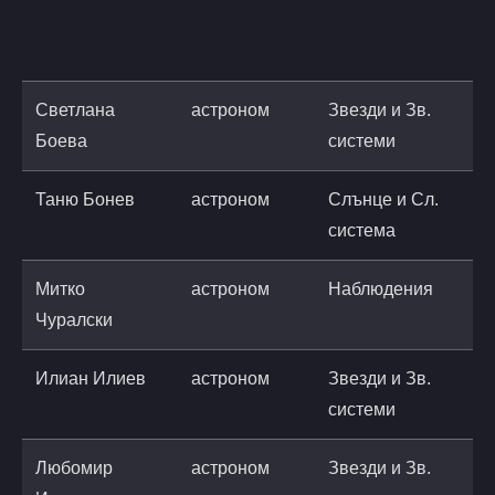
n
r
Светлана
астроном
Звезди и Зв.
s
Боева
системи
a
Таню Бонев
астроном
Слънце и Сл.
t
система
a
Митко
астроном
Наблюдения
Чуралски
Илиан Илиев
астроном
Звезди и Зв.
i
системи
a
Любомир
астроном
Звезди и Зв.
l