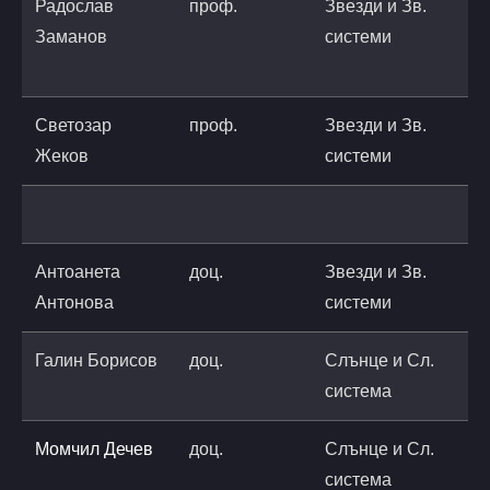
Радослав
проф.
Звезди и Зв.
r
Заманов
системи
n
r
Светозар
проф.
Звезди и Зв.
s
Жеков
системи
a
Антоанета
доц.
Звезди и Зв.
t
Антонова
системи
a
Галин Борисов
доц.
Слънце и Сл.
g
система
a
Момчил Дечев
доц.
Слънце и Сл.
система
a