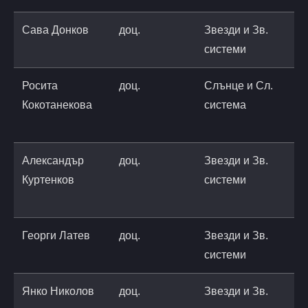
Сава Донков
доц.
Звезди и Зв.
s
системи
a
Росита
доц.
Слънце и Сл.
r
Кокотанекова
система
a
Александър
доц.
Звезди и Зв.
a
Куртенков
системи
n
r
Георги Латев
доц.
Звезди и Зв.
g
системи
a
Янко Николов
доц.
Звезди и Зв.
y