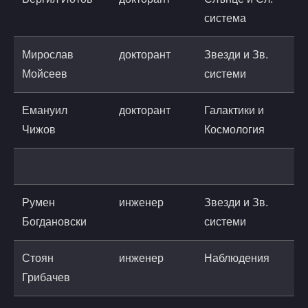
система
r
Мирослав
докторант
Звезди и Зв.
Мойсеев
системи
a
Емануил
докторант
Галактики и
e
Чижов
Космология
a
Румен
инженер
Звезди и Зв.
Богдановски
системи
Стоян
инженер
Наблюдения
Грибачев