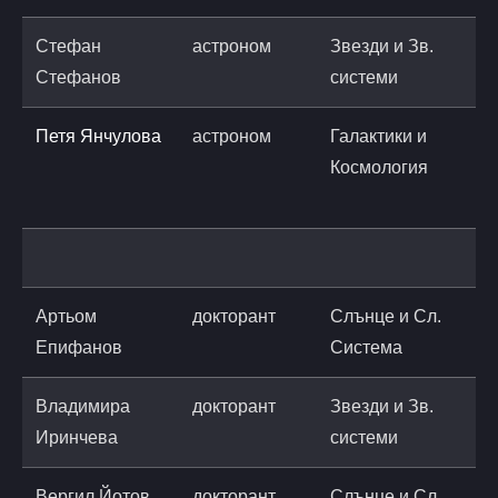
Стефан
астроном
Звезди и Зв.
s
Стефанов
системи
a
Петя Янчулова
астроном
Галактики и
p
Космология
a
Артьом
докторант
Слънце и Сл.
a
Епифанов
Система
a
Владимира
докторант
Звезди и Зв.
v
Иринчева
системи
a
Вергил Йотов
докторант
Слънце и Сл.
v