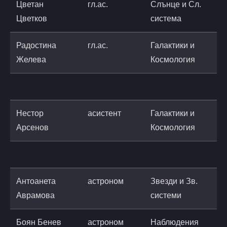
Цветан
гл.ас.
Слънце и Сл.
t
Цветков
система
a
Радостина
гл.ас.
Галактики и
r
Желева
Космология
a
Нестор
асистент
Галактики и
n
Арсенов
Космология
a
Антоанета
астроном
Звезди и Зв.
a
Аврамова
системи
a
Боян Бенев
астроном
Наблюдения