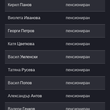
Кирил
Панов
пенсиониран
Виолета
Иванова
пенсиониран
Георги
Петров
пенсиониран
Катя
Цветкова
пенсиониран
Васил
Умленски
пенсиониран
Татяна
Русева
пенсиониран
Васил
Попов
пенсиониран
Александър
Антов
пенсиониран
Валери
Генков
пенсиониран