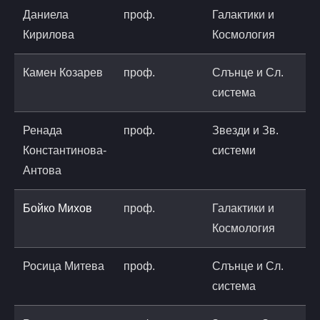
Даниела
проф.
Галактики и
d
Кирилова
Космология
a
Камен Козарев
проф.
Слънце и Сл.
k
система
a
Ренада
проф.
Звезди и Зв.
r
Константинова-
системи
a
Антова
Бойко Михов
проф.
Галактики и
b
Космология
a
Росица Митева
проф.
Слънце и Сл.
r
система
a