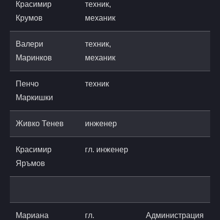
Красимир
техник,
Крумов
механик
Валери
техник,
Маринков
механик
Пенчо
техник
p
Маркишки
a
Живко Тенев
инженер
Красимир
гл. инженер
Яръмов
Мариана
гл.
Администрация
m